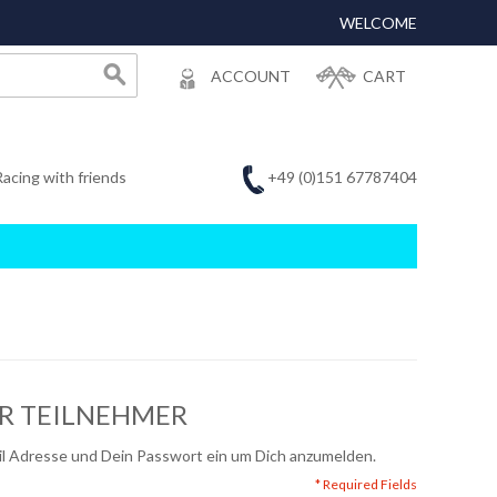
WELCOME
ACCOUNT
CART
+49 (0)151 67787404
Racing with friends
ER TEILNEHMER
ail Adresse und Dein Passwort ein um Dich anzumelden.
* Required Fields