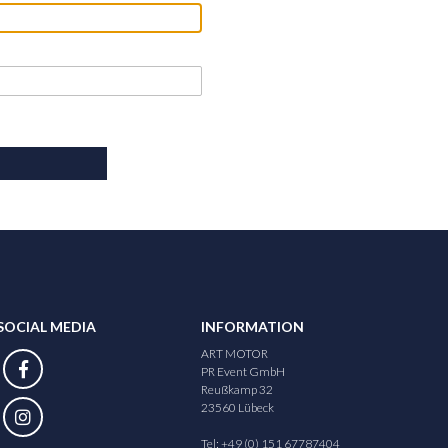
SOCIAL MEDIA
INFORMATION
ART MOTOR
PR Event GmbH
Reußkamp 32
23560 Lübeck
Tel: +49 (0) 151 67787404