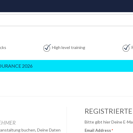
acks
High level training
DURANCE 2026
REGISTRIERT
NEHMER
Bitte gibt hier Deine E-M
eranstaltung buchen, Deine Daten
Email Address