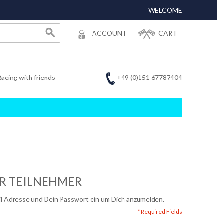
WELCOME
ACCOUNT
CART
+49 (0)151 67787404
Racing with friends
ER TEILNEHMER
ail Adresse und Dein Passwort ein um Dich anzumelden.
* Required Fields