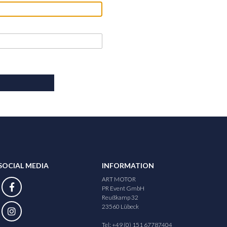
SOCIAL MEDIA
INFORMATION
ART MOTOR
PR Event GmbH
Reußkamp 32
23560 Lübeck
Tel: +49 (0) 151 67787404