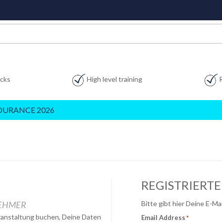
acks
High level training
DURANCE 2026
REGISTRIERT
NEHMER
Bitte gibt hier Deine E-M
eranstaltung buchen, Deine Daten
Email Address