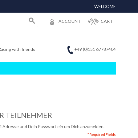
WELCOME
ACCOUNT
CART
+49 (0)151 67787404
Racing with friends
ER TEILNEHMER
ail Adresse und Dein Passwort ein um Dich anzumelden.
* Required Fields