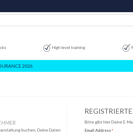
acks
High level training
DURANCE 2026
REGISTRIERT
NEHMER
Bitte gibt hier Deine E-M
eranstaltung buchen, Deine Daten
Email Address