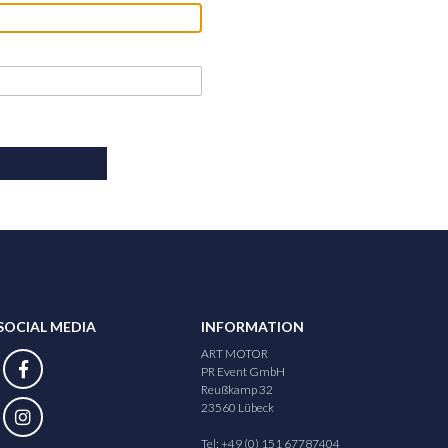
SOCIAL MEDIA
INFORMATION
ART MOTOR
PR Event GmbH
Reußkamp 32
23560 Lübeck
Tel: +49 (0) 151 67787404