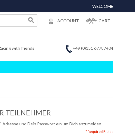
WELCOME
ACCOUNT
CART
+49 (0)151 67787404
Racing with friends
ER TEILNEHMER
ail Adresse und Dein Passwort ein um Dich anzumelden.
* Required Fields