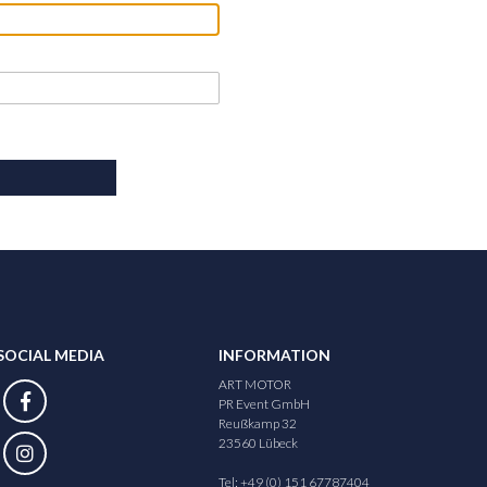
SOCIAL MEDIA
INFORMATION
ART MOTOR
PR Event GmbH
Reußkamp 32
23560 Lübeck
Tel: +49 (0) 151 67787404