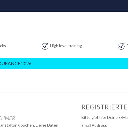
acks
High level training
DURANCE 2026
REGISTRIERT
NEHMER
Bitte gibt hier Deine E-M
eranstaltung buchen, Deine Daten
Email Address